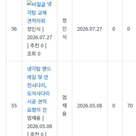
냉
각탑 교체
정
견적의뢰
56
인
2026.07.27
0
0
정인식
|
식
2026.07.27
|
추천 0
|
조회 0
냉각탑 핸드
레일 및 안
전사다리,
도어사다리
엄
시공 견적
55
재
2026.05.08
0
70
요청의 건
용
엄재용
|
2026.05.08
|
추천 0
|