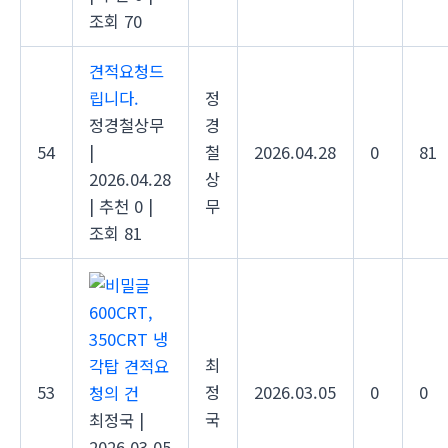
조회 70
견적요청드
립니다.
정
정경철상무
경
54
|
철
2026.04.28
0
81
2026.04.28
상
|
추천 0
|
무
조회 81
600CRT,
350CRT 냉
최
각탑 견적요
53
정
2026.03.05
0
0
청의 건
국
최정국
|
2026.03.05