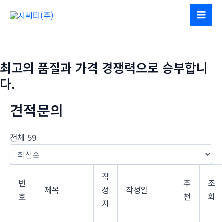
콘
텐
Mai
츠
Men
로
건
최고의 품질과 가격 경쟁력으로 승부합니
너
다.
뛰
기
견적문의
전체 59
작
번
추
조
제목
성
작성일
호
천
회
자