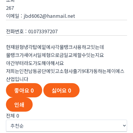
267
이메일
:
jbd6062@hanmail.net
전화번호
:
01073397207
현재원형냉각탑에밑에사각물탱크사용하고잇는데
물탱크가새어서일체형으로금일교체할수잇는지요
야간부터라도가도해야해서요
저희는인천남동공단에잇고소형사출기9대가동하는제이에스
산업입니다
좋아요
0
싫어요
0
인쇄
전체
0