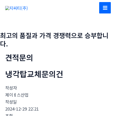
콘
텐
Mai
츠
Men
로
건
최고의 품질과 가격 경쟁력으로 승부합니
너
다.
뛰
기
견적문의
냉각탑교체문의건
작성자
제이ㅔ스산업
작성일
2024-12-29 22:21
조회