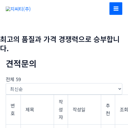
콘
텐
Mai
츠
Men
로
건
최고의 품질과 가격 경쟁력으로 승부합니
너
다.
뛰
기
견적문의
전체 59
작
번
추
제목
성
작성일
조
호
천
자