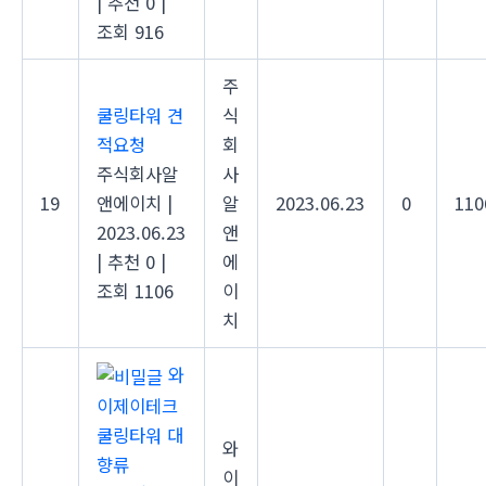
|
추천 0
|
조회 916
주
쿨링타워 견
식
적요청
회
주식회사알
사
19
앤에이치
|
알
2023.06.23
0
110
2023.06.23
앤
|
추천 0
|
에
조회 1106
이
치
와
이제이테크
쿨링타워 대
와
향류
이