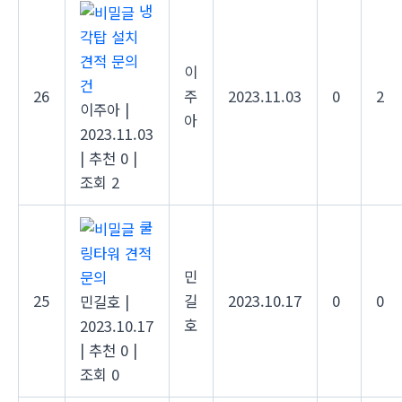
냉
각탑 설치
견적 문의
이
건
26
주
2023.11.03
0
2
이주아
|
아
2023.11.03
|
추천 0
|
조회 2
쿨
링타워 견적
민
문의
25
길
2023.10.17
0
0
민길호
|
호
2023.10.17
|
추천 0
|
조회 0